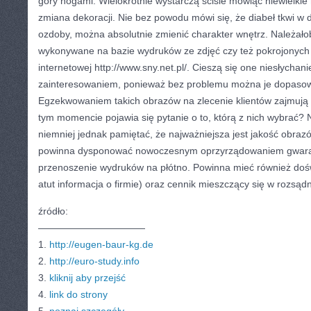
góry nogami. Wielokrotnie wystarczą ściśle mówiąc niewielkie
zmiana dekoracji. Nie bez powodu mówi się, że diabeł tkwi w 
ozdoby, można absolutnie zmienić charakter wnętrz. Należałob
wykonywane na bazie wydruków ze zdjęć czy też pokrojonych s
internetowej http://www.sny.net.pl/. Cieszą się one niesłychan
zainteresowaniem, ponieważ bez problemu można je dopasowa
Egzekwowaniem takich obrazów na zlecenie klientów zajmują si
tym momencie pojawia się pytanie o to, którą z nich wybrać? Ni
niemniej jednak pamiętać, że najważniejsza jest jakość obraz
powinna dysponować nowoczesnym oprzyrządowaniem gwara
przenoszenie wydruków na płótno. Powinna mieć również doświ
atut informacja o firmie) oraz cennik mieszczący się w rozsąd
źródło:
———————————
1.
http://eugen-baur-kg.de
2.
http://euro-study.info
3.
kliknij aby przejść
4.
link do strony