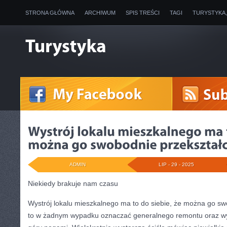
STRONA GŁÓWNA
ARCHIWUM
SPIS TREŚCI
TAGI
TURYSTYKA
ADMIN
LIP - 29 - 2025
Niekiedy brakuje nam czasu
Wystrój lokalu mieszkalnego ma to do siebie, że można go sw
to w żadnym wypadku oznaczać generalnego remontu oraz w