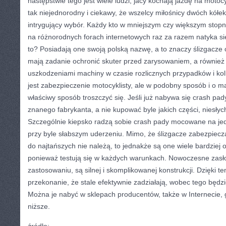
następstwie tego jest wiele ludzi, jacy kochają jazdę na motocy
tak niejednorodny i ciekawy, że wszelcy miłośnicy dwóch kółek,
intrygujący wybór. Każdy kto w mniejszym czy większym stopni
na różnorodnych forach internetowych raz za razem natyka si
to? Posiadają one swoją polską nazwę, a to znaczy ślizgacze 
mają zadanie ochronić skuter przed zarysowaniem, a również
uszkodzeniami machiny w czasie rozlicznych przypadków i koli
jest zabezpieczenie motocyklisty, ale w podobny sposób i o 
właściwy sposób troszczyć się. Jeśli już nabywa się crash pad
znanego fabrykanta, a nie kupować byle jakich części, niesłych
Szczególnie kiepsko radzą sobie crash pady mocowane na jed
przy byle słabszym uderzeniu. Mimo, że ślizgacze zabezpiec
do najtańszych nie należą, to jednakże są one wiele bardziej
ponieważ testują się w każdych warunkach. Nowoczesne zasło
zastosowaniu, są silnej i skomplikowanej konstrukcji. Dzięki
przekonanie, że stale efektywnie zadziałają, wobec tego będzie
Można je nabyć w sklepach producentów, także w Internecie, 
niższe.