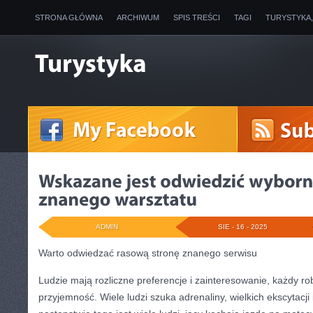
STRONA GŁÓWNA
ARCHIWUM
SPIS TREŚCI
TAGI
TURYSTYKA
ADMIN
SIE - 16 - 2025
Warto odwiedzać rasową stronę znanego serwisu
Ludzie mają rozliczne preferencje i zainteresowanie, każdy ro
przyjemność. Wiele ludzi szuka adrenaliny, wielkich ekscytacj