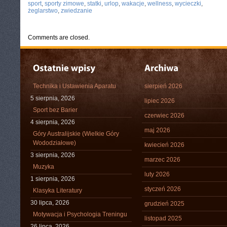
sport
,
sporty zimowe
,
statki
,
urlop
,
wakacje
,
wellness
,
wycieczki
,
żeglarstwo
,
zwiedzanie
Comments are closed.
Technika i Ustawienia Aparatu
sierpień 2026
5 sierpnia, 2026
lipiec 2026
Sport bez Barier
czerwiec 2026
4 sierpnia, 2026
maj 2026
Góry Australijskie (Wielkie Góry
Wododziałowe)
kwiecień 2026
3 sierpnia, 2026
marzec 2026
Muzyka
luty 2026
1 sierpnia, 2026
styczeń 2026
Klasyka Literatury
30 lipca, 2026
grudzień 2025
Motywacja i Psychologia Treningu
listopad 2025
26 lipca, 2026