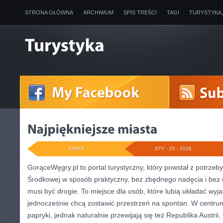
STRONA GŁÓWNA
ARCHIWUM
SPIS TREŚCI
TAGI
TURYSTYKA
ADMIN
STY - 25 - 2026
GorąceWęgry.pl to portal turystyczny, który powstał z potrze
Środkowej w sposób praktyczny, bez zbędnego nadęcia i bez
musi być drogie. To miejsce dla osób, które lubią układać wyja
jednocześnie chcą zostawić przestrzeń na spontan. W centrum
papryki, jednak naturalnie przewijają się też Republika Austrii,