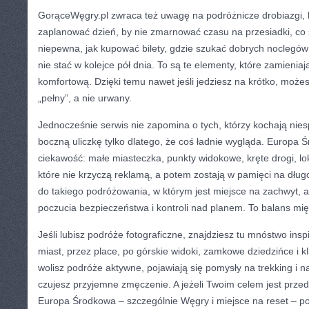
GorąceWęgry.pl zwraca też uwagę na podróżnicze drobiazgi, kt
zaplanować dzień, by nie zmarnować czasu na przesiadki, co
niepewna, jak kupować bilety, gdzie szukać dobrych noclegów i
nie stać w kolejce pół dnia. To są te elementy, które zamienia
komfortową. Dzięki temu nawet jeśli jedziesz na krótko, może
„pełny”, a nie urwany.
Jednocześnie serwis nie zapomina o tych, którzy kochają niesp
boczną uliczkę tylko dlatego, że coś ładnie wygląda. Europa
ciekawość: małe miasteczka, punkty widokowe, kręte drogi, lo
które nie krzyczą reklamą, a potem zostają w pamięci na dłu
do takiego podróżowania, w którym jest miejsce na zachwyt, al
poczucia bezpieczeństwa i kontroli nad planem. To balans mi
Jeśli lubisz podróże fotograficzne, znajdziesz tu mnóstwo insp
miast, przez place, po górskie widoki, zamkowe dziedzińce i kli
wolisz podróże aktywne, pojawiają się pomysły na trekking i na
czujesz przyjemne zmęczenie. A jeżeli Twoim celem jest przed
Europa Środkowa – szczególnie Węgry i miejsce na reset – po