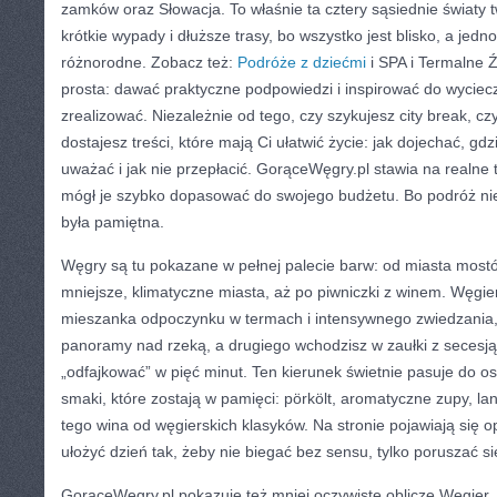
zamków oraz Słowacja. To właśnie ta cztery sąsiednie światy 
krótkie wypady i dłuższe trasy, bo wszystko jest blisko, a jed
różnorodne. Zobacz też:
Podróże z dziećmi
i SPA i Termalne Ź
prosta: dawać praktyczne podpowiedzi i inspirować do wyciec
zrealizować. Niezależnie od tego, czy szykujesz city break, czy
dostajesz treści, które mają Ci ułatwić życie: jak dojechać, gd
uważać i jak nie przepłacić. GorąceWęgry.pl stawia na realne 
mógł je szybko dopasować do swojego budżetu. Bo podróż nie
była pamiętna.
Węgry są tu pokazane w pełnej palecie barw: od miasta mostów
mniejsze, klimatyczne miasta, aż po piwniczki z winem. Węgie
mieszanka odpoczynku w termach i intensywnego zwiedzania, 
panoramy nad rzeką, a drugiego wchodzisz w zaułki z secesją,
„odfajkować” w pięć minut. Ten kierunek świetnie pasuje do osó
smaki, które zostają w pamięci: pörkölt, aromatyczne zupy, lan
tego wina od węgierskich klasyków. Na stronie pojawiają się o
ułożyć dzień tak, żeby nie biegać bez sensu, tylko poruszać si
GorąceWęgry.pl pokazuje też mniej oczywiste oblicze Węgier,