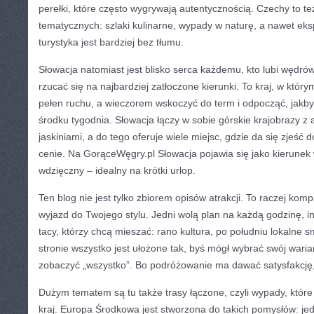
perełki, które często wygrywają autentycznością. Czechy to t
tematycznych: szlaki kulinarne, wypady w naturę, a nawet eksp
turystyka jest bardziej bez tłumu.
Słowacja natomiast jest blisko serca każdemu, kto lubi wędrów
rzucać się na najbardziej zatłoczone kierunki. To kraj, w któ
pełen ruchu, a wieczorem wskoczyć do term i odpocząć, jakb
środku tygodnia. Słowacja łączy w sobie górskie krajobrazy z a
jaskiniami, a do tego oferuje wiele miejsc, gdzie da się zjeść 
cenie. Na GorąceWęgry.pl Słowacja pojawia się jako kierunek 
wdzięczny – idealny na krótki urlop.
Ten blog nie jest tylko zbiorem opisów atrakcji. To raczej ko
wyjazd do Twojego stylu. Jedni wolą plan na każdą godzinę, i
tacy, którzy chcą mieszać: rano kultura, po południu lokalne 
stronie wszystko jest ułożone tak, byś mógł wybrać swój wari
zobaczyć „wszystko”. Bo podróżowanie ma dawać satysfakcję, 
Dużym tematem są tu także trasy łączone, czyli wypady, które
kraj. Europa Środkowa jest stworzona do takich pomysłów: jed