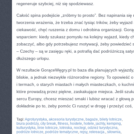
regeneruje szybciej, niż się spodziewasz.
Całość spina podejście „zróbmy to prosto”. Bez napinania się 
tworzenia wrażenia, że trzeba znać tysiąc trików, żeby wyjazd
ciekawość, chęć ruszenia z domu i odrobina organizacji. Go
wsparciem: kiedy szukasz pomysłu na kolejny wyjazd, kiedy c
zobaczyć, albo gdy potrzebujesz motywacji, żeby powiedzieć s
– Czechy – są w zasięgu ręki, a potrafią dać podróżniczą satys
dłuższego urlopu.
W rezultacie GorąceWęgry.pl to baza dla planujących wyjazdy
bliskie, a jednak niezwykle różnorodne regiony. To opowieść 
i termach, o starych miastach i małych miasteczkach, o kuchni, 
które prowadzą przez piękne, zaskakujące miejsca. Jeśli szuka
sercu Europy, chcesz mieszać smaki i lubisz wracać z głową p
dokładnie po to, żeby pomóc Ci ruszyć w drogę i przeżyć coś, 
CATEGORIES:
TURYSTYKA, PODRÓŻE
Tagi:
Agroturystyka
,
akcesoria turystyczne
,
bagaże
,
bilety lotnicze
,
biura podróży
,
city break
,
fitness
,
hostele
,
hotele
,
jachty
,
kemping
,
kulturystyka
,
linie lotnicze
,
lotniska
,
noclegi
,
odzież turystyczna
,
podróże lotnicze
,
podróże tematyczne
,
rejsy
,
rekreacja.
,
siłownia
,