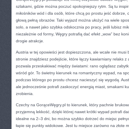
szlakami, gdzie można poczuć spokojniejszy rytm. Są tu inspir
miłośników wód i dla osób, które chcą po prostu jeść dobrze, 
głową pełną obrazów. Taki wyjazd można ułożyć na wiele spos
solo, a nawet jako szybka odskocznia po pracy, jeśli lubisz m
niezależnie od formy, Węgry potrafią dać efekt „wow” bez kon
drogie atrakcje.
Austria w tej opowieści jest dopieszczona, ale wcale nie musi 
stronie znajdziesz podejście, które łączy kawiarniany relaks z
pozwala przeskakiwać między światami: rano oglądasz zabytki,
wśród gór. To świetny kierunek na romantyczny wypad, na spo
podczas którego po prostu chcesz nacieszyć się wygodą. Aus
ale jednocześnie potrafi zaskoczyć energią miast, smakami kuc
zrobienia.
Czechy na GorąceWęgry.pl to kierunek, który pachnie brukowa
przyjemną lekkość, dzięki której nawet krótki wypad potrafi d
idealne na 2–3 dni, bo można szybko dotrzeć do miejsc pełnyc
łapie się punkty widokowe. Jest tu miejsce zarówno na złote mi