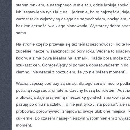
starym rynkiem, a następnego w miejscu, gdzie królują spokoj
lubi zestawienia typu kultura + jedzenie, bo to najczęściej daj
ważne: takie wyjazdy są osiągalne samochodem, pociągiem,
bez konieczności wielkiego planowania. Wystarczy dobra strat
sama.
Na stronie często przewija się też temat sezonowości, bo te ki
zupełnie inaczej w zależności od pory roku. Wiosna to spacery, 
kolory, a zima bywa idealna na jarmarki. Każda pora może być 
szukasz: cen. GorąceWęgry.pl pomaga dopasować termin do ce
ciemno i nie wracał z poczuciem, że „to nie był ten moment”.
Ważną częścią podróży są smaki, dlatego serwis mocno podkr
potrafią rozgrzać aromatem, Czechy kuszą konkretem, Austria
a Słowacja daje przyjemną mieszankę górskich smaków i prost
pasują po dniu na szlaku. To nie jest tylko „lista potraw”, ale r
próbować, porównywać i znajdować swoje ulubione miejsca: res
cukiernie. Bo czasem najpiękniejszym wspomnieniem z wyjazdu 
moment.