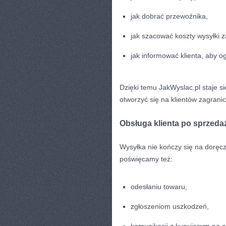
jak dobrać przewoźnika,
jak szacować koszty wysyłki z
jak informować klienta, aby o
Dzięki temu JakWyslac.pl staje 
otworzyć się na klientów zagrani
Obsługa klienta po sprzeda
Wysyłka nie kończy się na doręcz
poświęcamy też:
odesłaniu towaru,
zgłoszeniom uszkodzeń,
komunikacji z kupującym po 