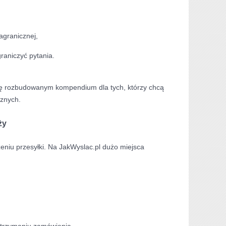
agranicznej,
graniczyć pytania.
się rozbudowanym kompendium dla tych, którzy chcą
cznych.
ży
eniu przesyłki. Na JakWyslac.pl dużo miejsca
otrzymaniu zamówienia.