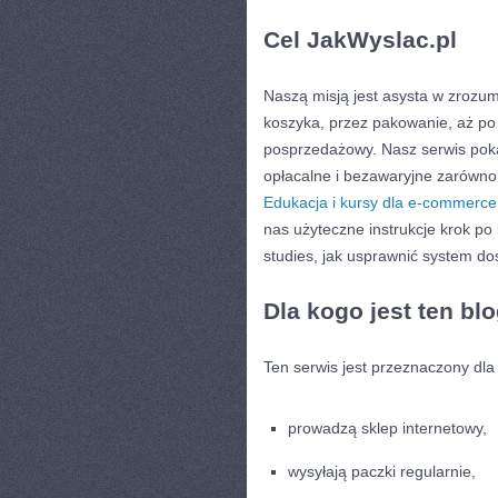
Cel JakWyslac.pl
Naszą misją jest asysta w zrozu
koszyka, przez pakowanie, aż po 
posprzedażowy. Nasz serwis pokaz
opłacalne i bezawaryjne zarówno 
Edukacja i kursy dla e-commerce
nas użyteczne instrukcje krok po
studies, jak usprawnić system do
Dla kogo jest ten bl
Ten serwis jest przeznaczony dla
prowadzą sklep internetowy,
wysyłają paczki regularnie,