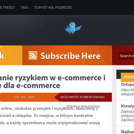
IS TREŚCI
TAGI
TURYSTYKA, PODRÓŻE
POP
Ortope
Ortex P
ortopedi
KRYZYSY
LIS - 19 - 2025
MOŻLIWOŚĆ KOMENTOWANIA
Kreat
I
ZOSTAŁA WYŁĄCZONA
 online, obsłudze przesyłek i wysyłkach, stworzony z
Zaprasz
cicieli e-sklepów. To miejsce, w którym konkretne
ZARZĄDZANIE
połączo
Agrotury
asła, a każdy sprzedawca może zoptymalizować swoją
RYZYKIEM
Najlep
W