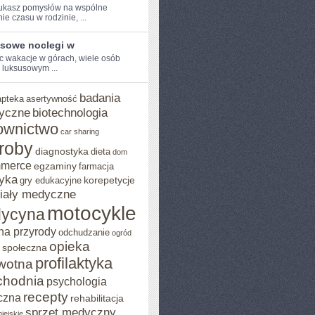
szukasz pomysłów na wspólne
e ​czasu w rodzinie, ...
sowe noclegi w
 ‌wakacje w⁤ górach, wiele‍ osób
 luksusowym‌ ...
badania
apteka
asertywność
yczne
biotechnologia
ownictwo
car sharing
roby
diagnostyka
dieta
dom
mmerce
egzaminy
farmacja
yka
korepetycje
gry edukacyjne
iały medyczne
motocykle
ycyna
na przyrody
odchudzanie
ogród
opieka
 społeczna
profilaktyka
wotna
chodnia
psychologia
recepty
czna
rehabilitacja
sprzęt medyczny
iejskie