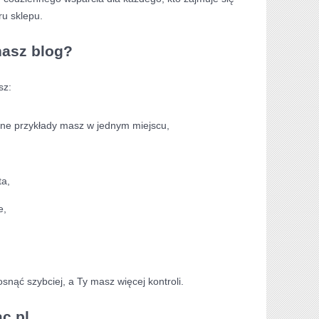
ru sklepu.
nasz blog?
sz:
tne przykłady masz w jednym miejscu,
ta,
e,
nąć szybciej, a Ty masz więcej kontroli.
c.pl