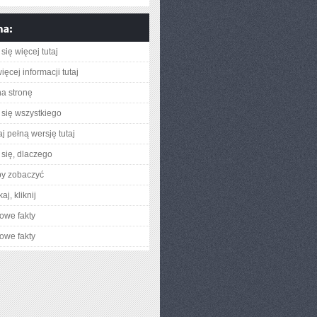
się więcej tutaj
ęcej informacji tutaj
na stronę
się wszystkiego
j pełną wersję tutaj
się, dlaczego
by zobaczyć
aj, kliknij
owe fakty
owe fakty