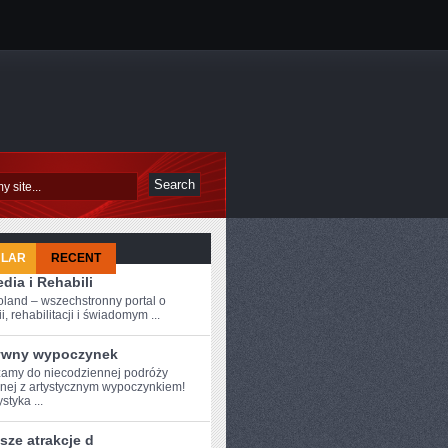
ULAR
RECENT
dia i Rehabili
oland – wszechstronny portal o
i, rehabilitacji i świadomym ...
ywny wypoczynek
amy do ⁤niecodziennej podróży
nej z artystycznym wypoczynkiem!
styka ...
sze atrakcje d