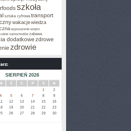
szkoła
rfoods
al
transport
sztuka cyfrowa
iczny
wakacje
wiedza
czna
wyposażenie wnętrz
zabawa
zalnie samochodów
cia dodatkowe
zdrowe
zdrowie
enie
SIERPIEŃ 2026
W
Ś
C
P
S
N
1
2
4
5
6
7
8
9
11
12
13
14
15
16
18
19
20
21
22
23
25
26
27
28
29
30