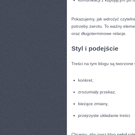
Pokazujemy, jak wdrożyć czytelne 
potrzeby zwrotu. To ważny eleme
oraz długoterminowe relacje.
Styl i podejście
Treści na tym blogu są tworzone 
konkret,
zrozumiały przekaz,
bieżące zmiany,
przejrzyste układanie treści.
Chcemy, aby nasz blog pełnił rol