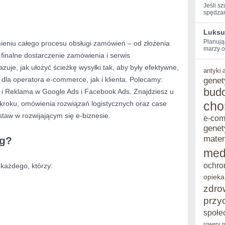
Jeśli‍ 
spędzani
E-
COMMERCE
Luksu
Planując
mieniu całego procesu obsługi zamówień – od złożenia
I
‍marzy o
finalne dostarczenie zamówienia i serwis
APLIKACJE
uje, jak ułożyć ścieżkę wysyłki tak, aby były efektywne,
antyki
MOBILNE
dla operatora e-commerce, jak i klienta. Polecamy:
genet
DLA
bud
i Reklama w Google Ads i Facebook Ads. Znajdziesz u
cho
 kroku, omówienia rozwiązań logistycznych oraz case
E-
staw w rozwijającym się e-biznesie.
e-co
COMMERCE
genet
mater
og?
med
ochro
 każdego, którzy:
opieka
zdro
przy
społe
rowery m