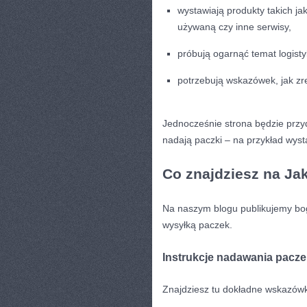
wystawiają produkty takich ja
używaną czy inne serwisy,
próbują ogarnąć temat logist
potrzebują wskazówek, jak zr
Jednocześnie strona będzie przyd
nadają paczki – na przykład wyst
Co znajdziesz na Ja
Na naszym blogu publikujemy boga
wysyłką paczek.
Instrukcje nadawania pacze
Znajdziesz tu dokładne wskazówki