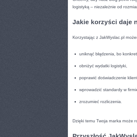
logistyką – niezależnie od rozmia
Jakie korzyści daje 
Korzystając z JakWyslac.pl może
uniknąć błądzenia, bo konkre
obniżyć wydatki logistyki,
poprawić doświadczenie klien
wprowadzić standardy w firmi
zrozumieć rozliczenia.
Dzięki temu Twoja marka może ros
Przyszłość JakWysla