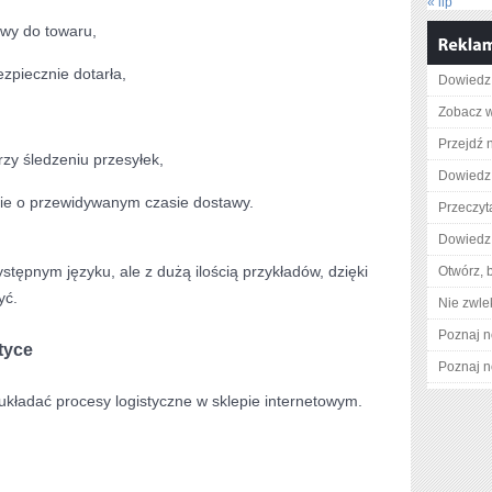
« lip
awy do towaru,
zpiecznie dotarła,
Dowiedz 
Zobacz wi
Przejdź 
zy śledzeniu przesyłek,
Dowiedz 
sie o przewidywanym czasie dostawy.
Przeczyta
Dowiedz 
stępnym języku, ale z dużą ilością przykładów, dzięki
Otwórz, 
yć.
Nie zwlek
Poznaj n
tyce
Poznaj n
układać procesy logistyczne w sklepie internetowym.