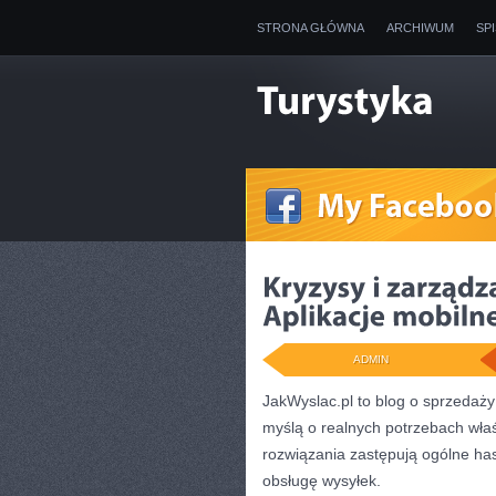
STRONA GŁÓWNA
ARCHIWUM
SP
ADMIN
JakWyslac.pl to blog o sprzedaży
myślą o realnych potrzebach właś
rozwiązania zastępują ogólne h
obsługę wysyłek.