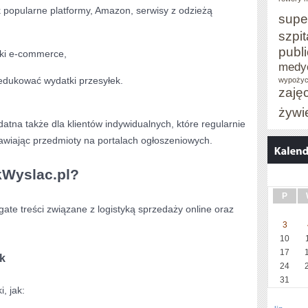
k popularne platformy, Amazon, serwisy z odzieżą
supe
szpit
publ
yki e-commerce,
medy
edukować wydatki przesyłek.
wypożyc
zaję
żywi
atna także dla klientów indywidualnych, które regularnie
awiając przedmioty na portalach ogłoszeniowych.
kWyslac.pl?
P
te treści związane z logistyką sprzedaży online oraz
3
10
17
k
24
31
, jak: