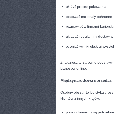
ułożyć proces pakowania,
testować materiały ochronne,
rozmawiać z firmami kurierski
układać regulaminy dostaw w 
oceniać wyniki obsługi wysyłe
Znajdziesz tu zarówno podstawy, 
biznesów online.
Międzynarodowa sprzedaż
Osobny obszar to logistyka cross
klientów z innych krajów:
jakie dokumenty są potrzebne