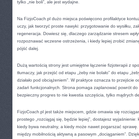
tylko „nie boli”, ale jest wydajne.
Na FizjoCoach.pl dużo miejsca poświęcono profilaktyce kontuzj
uczy, jak tworzyć proste nawyki: przygotowanie do wysiłku, zak
regeneracja. Dowiesz się, dlaczego zarządzanie stresem wpły
rozpoznawać wczesne ostrzeżenia, i kiedy lepiej zrobić zmian
pójść dalej.
Dużą wartością strony jest umiejętne łączenie fizjoterapii z sp
tłumaczy, jak przejść od etapu „żeby nie bolało” do etapu „żeby
działało pod obciążeniem”. W praktyce oznacza to przejście 
zadań funkcjonalnych. Strona pomaga zaplanować powrót do b
bezpieczny progres to nie kwestia szczęścia, tylko mądrych de
FizjoCoach.pl jest także miejscem, gdzie omawia się rozciąg
prostego „rozciągaj się, będzie lepiej”, dostajesz wyjaśnienie:
kiedy bywa neutralny, a kiedy może nawet pogarszać sprawę.
między mobilnością aktywną a pasowym „dociąganiem”. Dzięki