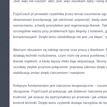
„boli, więc nie ruszam” albo „boli, więc zaciskam zęby i cisnę d
FizjoCoach.pl prowadzi czytelnika przez temat rozumienia ogr
obserwować koordynację, jak odróżniać sztywność, kiedy wart
wzmacnianiu, a kiedy priorytetem jest regeneracja tkanek. Tak
szczególnie ważny przy problemach typu kłopoty z kolanem, g
kompensacjach. Dzięki temu rehabilitacja nie jest „na ślepo”, 
Ważnym obszarem są zabiegi ręczne oraz praca z tkankami. Fi
działają techniki rozluźniania, czym różni się praca punktowa,
tkanek miękkich, a kiedy lepszy efekt daje aktywizacja. Strona
rezultaty zwykle przynosi połączenie: poprawa zakresu dzięki
stabilizacja zmian dzięki ćwiczeniom i nawykom.
Kolejnym fundamentem jest ćwiczenia terapeutyczne – rozum
obciążanie. FizjoCoach.pl pokazuje, jak dobierać ćwiczenia po
trudność, jak wracać do wytrzymałości po przerwie i jak unik
kontroli techniki. Dzięki temu czytelnik dostaje narzędzia do b