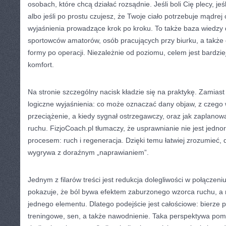
osobach, które chcą działać rozsądnie. Jeśli boli Cię plecy, jeś
albo jeśli po prostu czujesz, że Twoje ciało potrzebuje mądrej 
wyjaśnienia prowadzące krok po kroku. To także baza wiedzy 
sportowców amatorów, osób pracujących przy biurku, a także d
formy po operacji. Niezależnie od poziomu, celem jest bardziej
komfort.
Na stronie szczególny nacisk kładzie się na praktykę. Zamiast
logiczne wyjaśnienia: co może oznaczać dany objaw, z czego w
przeciążenie, a kiedy sygnał ostrzegawczy, oraz jak zaplano
ruchu. FizjoCoach.pl tłumaczy, że usprawnianie nie jest jedn
procesem: ruch i regeneracja. Dzięki temu łatwiej zrozumieć,
wygrywa z doraźnym „naprawianiem”.
Jednym z filarów treści jest redukcja dolegliwości w połączeni
pokazuje, że ból bywa efektem zaburzonego wzorca ruchu, a 
jednego elementu. Dlatego podejście jest całościowe: bierze
treningowe, sen, a także nawodnienie. Taka perspektywa po