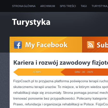
STRONA GŁÓWNA
ARCHIWUM
SPIS TREŚCI
TAGI
TURYSTYKA
ADMIN
GRU - 30 - 2025
FizjoCoach.pl to przyjazna platforma poświęcona terapii ruch
skutecznemu terapii urazów. To miejsce, w którym wiedza spot
rehabilitacji staje się zrozumiały. Strona pomaga poznać mech
trenować ponownie bez przypadkowości. Polecamy kategorie
Prawo, refundacja i organizacja rehabilitacji w Polsce. FizjoC