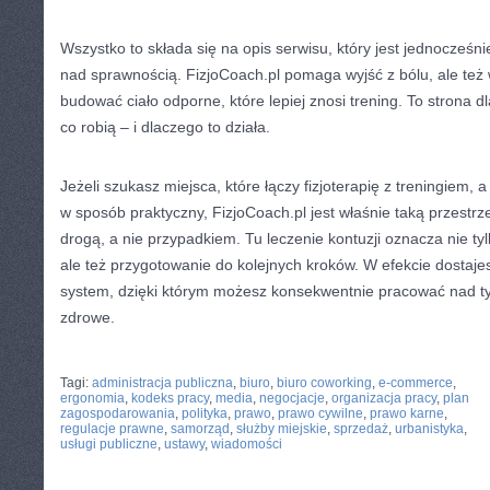
Wszystko to składa się na opis serwisu, który jest jednocześ
nad sprawnością. FizjoCoach.pl pomaga wyjść z bólu, ale też
budować ciało odporne, które lepiej znosi trening. To strona d
co robią – i dlaczego to działa.
Jeżeli szukasz miejsca, które łączy fizjoterapię z treningiem,
w sposób praktyczny, FizjoCoach.pl jest właśnie taką przestrzen
drogą, a nie przypadkiem. Tu leczenie kontuzji oznacza nie 
ale też przygotowanie do kolejnych kroków. W efekcie dostajes
system, dzięki którym możesz konsekwentnie pracować nad ty
zdrowe.
CATEGORIES:
TURYSTYKA, PODRÓŻE
Tagi:
administracja publiczna
,
biuro
,
biuro coworking
,
e-commerce
,
ergonomia
,
kodeks pracy
,
media
,
negocjacje
,
organizacja pracy
,
plan
zagospodarowania
,
polityka
,
prawo
,
prawo cywilne
,
prawo karne
,
regulacje prawne
,
samorząd
,
służby miejskie
,
sprzedaż
,
urbanistyka
,
usługi publiczne
,
ustawy
,
wiadomości