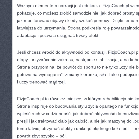
Ważnym elementem narracji jest edukacja. FizjoCoach.pl wzm
pokazuje, co możesz zrobić samodzielnie, jak dobrać prosty s
jak monitorować objawy i kiedy szukać pomocy. Dzięki temu reh
łatwiejsza do utrzymania. Strona podkreśla rolę powtarzalnośc
adaptację i pozwala osiągnąć trwały efekt.
Jeśli chcesz wrócić do aktywności po kontuzji, FizjoCoach.pl 
etapy: przywrócenie zakresu, następnie stabilizacja, a na k
Strona przypomina, że powrót do sportu to nie tylko „czy nie boli
gotowe na wymagania”: zmiany kierunku, siła. Takie podejści
i uczy trenować mądrzej.
FizjoCoach.pl to również miejsce, w którym rehabilitacja nie k
Strona inspiruje do budowania stylu życia opartego na funkcjo
wpleść ruch w codzienność, jak dobrać aktywność do możliwośc
presji i jak traktować ciało jak całość, a nie jak maszynę do „
temu łatwiej utrzymać efekty i uniknąć błędnego koła: ból – p
powrót zbyt szybko – ból.