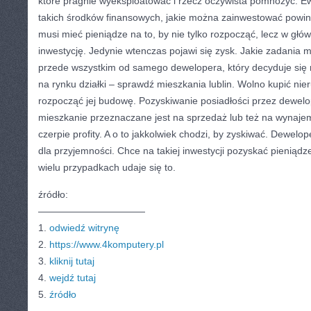
które pragnie wyeksploatować i rzecz oczywista pomnożyć. Ewi
takich środków finansowych, jakie można zainwestować powin
musi mieć pieniądze na to, by nie tylko rozpocząć, lecz w gł
inwestycję. Jedynie wtenczas pojawi się zysk. Jakie zadania 
przede wszystkim od samego dewelopera, który decyduje się 
na rynku działki – sprawdź mieszkania lublin. Wolno kupić n
rozpocząć jej budowę. Pozyskiwanie posiadłości przez dewelo
mieszkanie przeznaczane jest na sprzedaż lub też na wynaje
czerpie profity. A o to jakkolwiek chodzi, by zyskiwać. Dewelop
dla przyjemności. Chce na takiej inwestycji pozyskać pieniądze.
wielu przypadkach udaje się to.
źródło:
———————————
1.
odwiedź witrynę
2.
https://www.4komputery.pl
3.
kliknij tutaj
4.
wejdź tutaj
5.
źródło