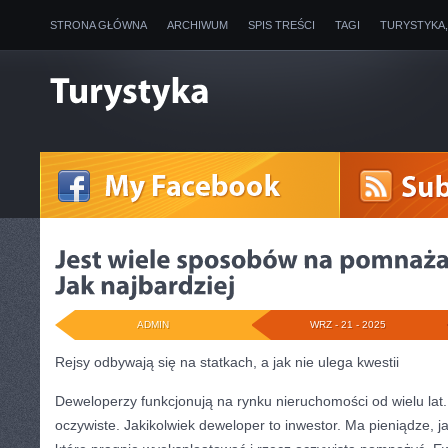
STRONA GŁÓWNA
ARCHIWUM
SPIS TREŚCI
TAGI
TURYSTYKA
ADMIN
WRZ - 21 - 2025
Rejsy odbywają się na statkach, a jak nie ulega kwestii
Deweloperzy funkcjonują na rynku nieruchomości od wielu lat. 
oczywiste. Jakikolwiek deweloper to inwestor. Ma pieniądze, 