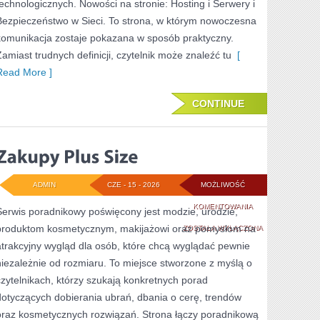
technologicznych. Nowości na stronie: Hosting i Serwery i
Bezpieczeństwo w Sieci. To strona, w którym nowoczesna
komunikacja zostaje pokazana w sposób praktyczny.
Zamiast trudnych definicji, czytelnik może znaleźć tu
[
Read More ]
CONTINUE
ADMIN
CZE - 15 - 2026
MOŻLIWOŚĆ
ZAKUPY
KOMENTOWANIA
Serwis poradnikowy poświęcony jest modzie, urodzie,
produktom kosmetycznym, makijażowi oraz pomysłom na
PLUS
ZOSTAŁA WYŁĄCZONA
atrakcyjny wygląd dla osób, które chcą wyglądać pewnie
SIZE
niezależnie od rozmiaru. To miejsce stworzone z myślą o
czytelnikach, którzy szukają konkretnych porad
dotyczących dobierania ubrań, dbania o cerę, trendów
oraz kosmetycznych rozwiązań. Strona łączy poradnikową