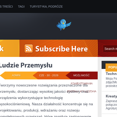
IS TREŚCI
TAGI
TURYSTYKA, PODRÓŻE
POP
Techni
ADMIN
CZE - 30 - 2026
MOŻLIWOŚĆ
Moja Fo
zdjęćMo
LUDZIE
KOMENTOWANIA
Tworzymy nowoczesne rozwiązania przeznaczone dla
przestrz
przemysłu, dostarczając wysokiej jakości systemy oraz
PRZEMYSŁU
ZOSTAŁA WYŁĄCZONA
Kreat
urządzenia wykorzystujące technologię
Zaprasz
wysokociśnieniową. Nasza działalność koncentruje się na
połączo
Agrotury
projektowaniu, produkcji, wdrażaniu oraz rozwoju
kompleksowych rozwiązań, które znajdują zastosowanie