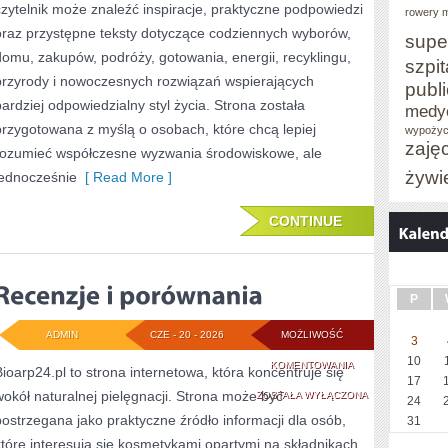
czytelnik może znaleźć inspiracje, praktyczne podpowiedzi
rowery m
oraz przystępne teksty dotyczące codziennych wyborów,
supe
domu, zakupów, podróży, gotowania, energii, recyklingu,
szpit
przyrody i nowoczesnych rozwiązań wspierających
publ
bardziej odpowiedzialny styl życia. Strona została
medy
przygotowana z myślą o osobach, które chcą lepiej
wypożyc
zaję
rozumieć współczesne wyzwania środowiskowe, ale
żywi
jednocześnie
[ Read More ]
CONTINUE
P
ADMIN
CZE - 20 - 2026
MOŻLIWOŚĆ
3
10
RECENZJE
KOMENTOWANIA
Bioarp24.pl to strona internetowa, która koncentruje się
17
wokół naturalnej pielęgnacji. Strona może być
I
ZOSTAŁA WYŁĄCZONA
24
postrzegana jako praktyczne źródło informacji dla osób,
31
PORÓWNANIA
które interesują się kosmetykami opartymi na składnikach