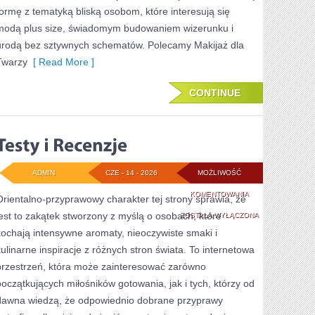
formę z tematyką bliską osobom, które interesują się
modą plus size, świadomym budowaniem wizerunku i
urodą bez sztywnych schematów. Polecamy Makijaż dla
Twarzy
[ Read More ]
CONTINUE
ADMIN
CZE - 14 - 2026
MOŻLIWOŚĆ
TESTY
KOMENTOWANIA
Orientalno-przyprawowy charakter tej strony sprawia, że
jest to zakątek stworzony z myślą o osobach, które
I
ZOSTAŁA WYŁĄCZONA
kochają intensywne aromaty, nieoczywiste smaki i
RECENZJE
kulinarne inspiracje z różnych stron świata. To internetowa
przestrzeń, która może zainteresować zarówno
początkujących miłośników gotowania, jak i tych, którzy od
dawna wiedzą, że odpowiednio dobrane przyprawy