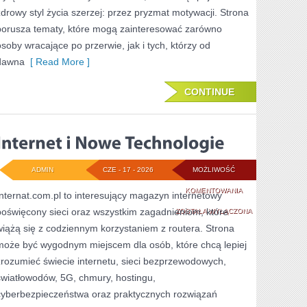
zdrowy styl życia szerzej: przez pryzmat motywacji. Strona
porusza tematy, które mogą zainteresować zarówno
osoby wracające po przerwie, jak i tych, którzy od
dawna
[ Read More ]
CONTINUE
ADMIN
CZE - 17 - 2026
MOŻLIWOŚĆ
INTERNET
KOMENTOWANIA
Internat.com.pl to interesujący magazyn internetowy
poświęcony sieci oraz wszystkim zagadnieniom, które
I
ZOSTAŁA WYŁĄCZONA
wiążą się z codziennym korzystaniem z routera. Strona
NOWE
może być wygodnym miejscem dla osób, które chcą lepiej
TECHNOLOGIE
zrozumieć świecie internetu, sieci bezprzewodowych,
światłowodów, 5G, chmury, hostingu,
cyberbezpieczeństwa oraz praktycznych rozwiązań