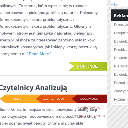
« lip
roślinnych. To strona, która wpisuje się w rosnące
zainteresowanie pielęgnacją bliższą naturze. Polecamy
Dermokosmetyki i skóra problematyczna i
Przeczyta
Dermokosmetyki i skóra problematyczna. Głównym
motywem strony jest tematyka naturalnej pielęgnacji.
Przejdź 
Bioarp24.pl może zainteresować zarówno miłośników
Dowiedz s
naturalnych kosmetyków, jak i sklepy, którzy poszukują
Przejdź d
asortymentu o
[ Read More ]
Dowiedz 
CONTINUE
Nie zwlek
Dowiedz 
Poznaj n
Zaintry
ADMIN
CZE - 19 - 2026
MOŻLIWOŚĆ
Poznaj n
CZYTELNICY
KOMENTOWANIA
Studio Veriss to miejsce w sieci poświęcony pielęgnacji
oraz przydatnym podpowiedziom dla osób, które chcą
ANALIZUJĄ
ZOSTAŁA WYŁĄCZONA
lepiej poznać świat beauty. Strona ma charakter