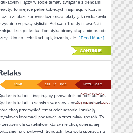
edukacyjny i łączy w sobie tematy związane z trendami
beauty. To miejsce pełne kobiecych inspiracji, w którym
można znaleźć zarówno luźniejsze teksty, jak i wskazówki
przydatne w pracy stylistki. Polecam Trendy i nowości i
Makijaż krok po kroku. Tematyka strony skupia się przede
wszystkim na technikach upiększania, ale
[ Read More ]
CONTINUE
ADMIN
CZE - 17 - 2026
MOŻLIWOŚĆ
RELAKS
KOMENTOWANIA
Spalarnia kalorii – inspirujący przewodnik po odchudzaniu
Spalarnia kalorii to serwis stworzony z myślą o osobach,
ZOSTAŁA WYŁĄCZONA
które chcą przemyśleć temat odchudzania i szukają
czytelnych informacji podanych w zrozumiały sposób. To
przestrzeń dla czytelników, którzy nie chcą opierać się
wyłącznie na chwilowych trendach, lecz wolą spojrzeć na