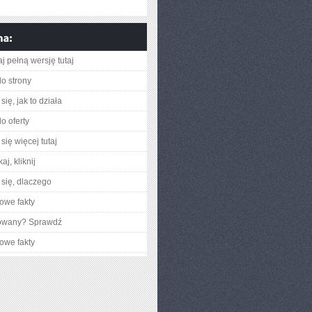
j pełną wersję tutaj
do strony
ię, jak to działa
o oferty
się więcej tutaj
aj, kliknij
się, dlaczego
owe fakty
gowany? Sprawdź
owe fakty