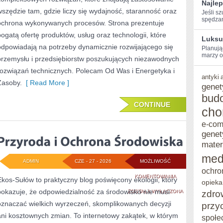
Najlep
wszędzie tam, gdzie liczy się wydajność, staranność oraz
Jeśli‍ 
spędzani
ochrona wykonywanych procesów. Strona prezentuje
bogatą ofertę produktów, usług oraz technologii, które
Luksu
odpowiadają na potrzeby dynamicznie rozwijającego się
Planując
‍marzy o
przemysłu i przedsiębiorstw poszukujących niezawodnych
rozwiązań technicznych. Polecam Od Was i Energetyka i
antyki
Zasoby.
[ Read More ]
genet
bud
CONTINUE
cho
e-co
genet
mater
med
ADMIN
CZE - 27 - 2026
MOŻLIWOŚĆ
ochro
PRZYRODA
KOMENTOWANIA
Ekos-Sułów to praktyczny blog poświęcony ekologii, który
opieka
pokazuje, że odpowiedzialność za środowisko nie musi
I
ZOSTAŁA WYŁĄCZONA
zdro
oznaczać wielkich wyrzeczeń, skomplikowanych decyzji
przy
OCHRONA
ani kosztownych zmian. To internetowy zakątek, w którym
społe
ŚRODOWISKA