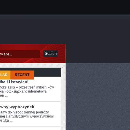
ULAR
RECENT
ka i Ustawieni
toksiążka – przestrzeń miłośników
ja Fotoksiążka to internetowa
eń ...
ywny wypoczynek
amy do ⁤niecodziennej podróży
nej z artystycznym wypoczynkiem!
styka ...