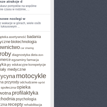
sze atrakcje d
szukasz pomysłów na wspólne
e ​czasu w rodzinie, ...
sowe noclegi w
 ‌wakacje w⁤ górach, wiele‍ osób
 luksusowym‌ ...
badania
apteka
asertywność
yczne
biotechnologia
ownictwo
car sharing
roby
diagnostyka
dieta
dom
mmerce
egzaminy
farmacja
yka
korepetycje
gry edukacyjne
iały medyczne
motocykle
ycyna
na przyrody
odchudzanie
ogród
opieka
 społeczna
profilaktyka
wotna
chodnia
psychologia
recepty
czna
rehabilitacja