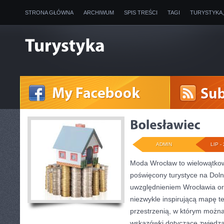
STRONA GŁÓWNA
ARCHIWUM
SPIS TREŚCI
TAGI
TURYSTYKA
ADMIN
LIP - 
Moda Wrocław to wielowątkow
poświęcony turystyce na Dol
uwzględnieniem Wrocławia ora
niezwykle inspirującą mapę tej
przestrzenią, w którym możn
wskazówki dotyczące zwiedzania