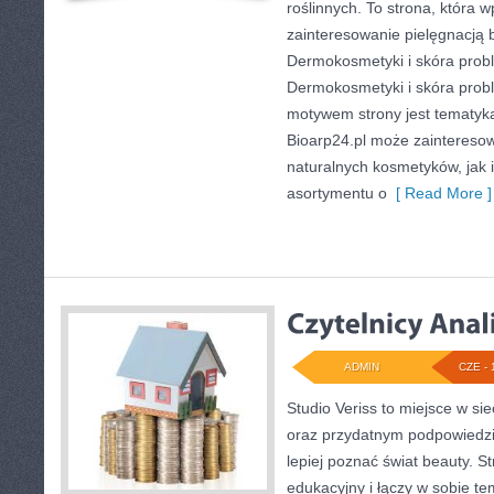
roślinnych. To strona, która w
zainteresowanie pielęgnacją 
Dermokosmetyki i skóra prob
Dermokosmetyki i skóra pro
motywem strony jest tematyka 
Bioarp24.pl może zaintereso
naturalnych kosmetyków, jak i
asortymentu o
[ Read More ]
ADMIN
CZE - 
Studio Veriss to miejsce w si
oraz przydatnym podpowiedzi
lepiej poznać świat beauty. S
edukacyjny i łączy w sobie t