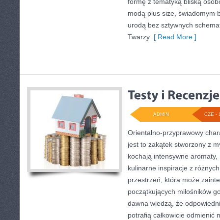
formę z tematyką bliską osobo
modą plus size, świadomym 
urodą bez sztywnych schemat
Twarzy
[ Read More ]
ADMIN
CZE - 
Orientalno-przyprawowy charak
jest to zakątek stworzony z m
kochają intensywne aromaty, 
kulinarne inspiracje z różnych
przestrzeń, która może zain
początkujących miłośników got
dawna wiedzą, że odpowiedn
potrafią całkowicie odmienić 