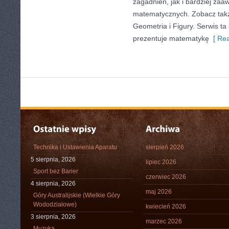
zagadnień, jak i bardziej z
matematycznych. Zobacz takż
Geometria i Figury. Serwis ta
prezentuje matematykę
[ Rea
Technika i Ustawienia Aparatu
sierpień 2026
5 sierpnia, 2026
lipiec 2026
Sport bez Barier
czerwiec 2026
4 sierpnia, 2026
maj 2026
Góry Australijskie (Wielkie Góry
Wododziałowe)
kwiecień 2026
3 sierpnia, 2026
marzec 2026
Muzyka