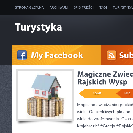
STRONA GŁÓWNA
ARCHIWUM
SPIS TREŚCI
TAGI
TURYSTYKA
ADMIN
MAJ - 
Magiczne zwiedzanie greckich
wielu. Od urokliwych plaż po 
wiele do zaoferowania. Czas 
krajobrazie! #Grecja #Rajski