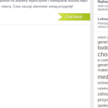
sposób na aktywny wypoczynek i nawiązanie bliższej więzi
Najlep
WŁASNYCH
z naturą. Czas zacząć planować swoją przygodę!
Jeśli‍ 
spędzani
NOGACH
CONTINUE
–
Luksu
Planując
WĘDRÓWKI
‍marzy o
PIESZE
antyki
genet
bud
cho
e-co
genet
mater
med
ochro
opieka
zdro
przy
społe