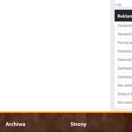
« lip
Zarejestr
Sprawdź 
Poznaj w
Dowiedz 
Odwiedź 
Zaintry
Zaintry
Nie zwlek
Zobacz t
Nie zwlek