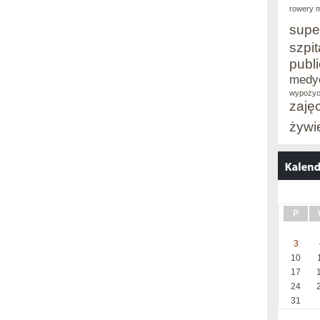
rowery m
supe
szpit
publ
medy
wypożyc
zaję
żywi
P
3
10
17
24
31