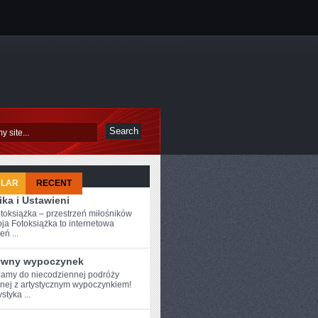
ULAR
RECENT
ka i Ustawieni
toksiążka – przestrzeń miłośników
ja Fotoksiążka to internetowa
eń ...
ywny wypoczynek
amy do ⁤niecodziennej podróży
nej z artystycznym wypoczynkiem!
styka ...