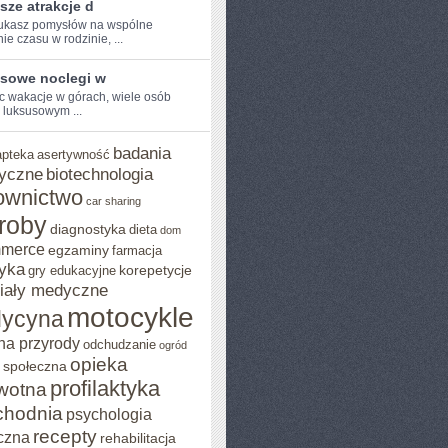
sze atrakcje d
szukasz pomysłów na wspólne
e ​czasu w rodzinie, ...
sowe noclegi w
 ‌wakacje w⁤ górach, wiele‍ osób
 luksusowym‌ ...
badania
apteka
asertywność
yczne
biotechnologia
ownictwo
car sharing
roby
diagnostyka
dieta
dom
mmerce
egzaminy
farmacja
yka
korepetycje
gry edukacyjne
iały medyczne
motocykle
ycyna
na przyrody
odchudzanie
ogród
opieka
 społeczna
profilaktyka
wotna
chodnia
psychologia
recepty
czna
rehabilitacja