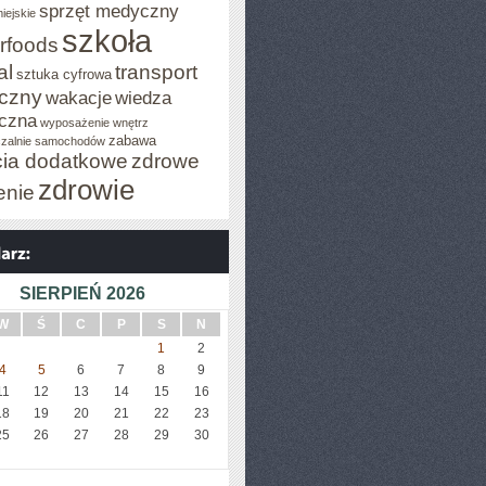
sprzęt medyczny
iejskie
szkoła
rfoods
al
transport
sztuka cyfrowa
iczny
wakacje
wiedza
czna
wyposażenie wnętrz
zabawa
zalnie samochodów
cia dodatkowe
zdrowe
zdrowie
enie
SIERPIEŃ 2026
W
Ś
C
P
S
N
1
2
4
5
6
7
8
9
11
12
13
14
15
16
18
19
20
21
22
23
25
26
27
28
29
30