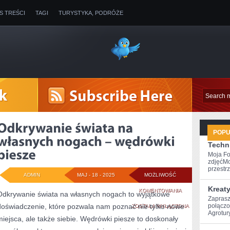
IS TREŚCI
TAGI
TURYSTYKA, PODRÓŻE
POP
Techni
Moja Fo
zdjęćMo
przestrz
ADMIN
MAJ - 18 - 2025
MOŻLIWOŚĆ
Kreat
ODKRYWANIE
KOMENTOWANIA
Odkrywanie świata na własnych nogach to wyjątkowe
Zaprasz
doświadczenie, które pozwala nam poznać nie tylko nowe
ŚWIATA
połączo
ZOSTAŁA WYŁĄCZONA
Agrotury
miejsca, ale także siebie. Wędrówki piesze to doskonały
NA