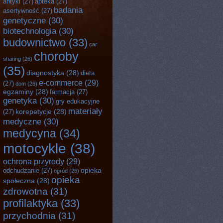
antyki
(27)
apteka
(27)
badania
asertywność
(27)
genetyczne
(30)
biotechnologia
(30)
budownictwo
(33)
car
choroby
sharing
(26)
(35)
diagnostyka
(28)
dieta
e-commerce
(29)
(27)
dom
(26)
egzaminy
(28)
farmacja
(27)
genetyka
(30)
gry edukacyjne
materiały
korepetycje
(28)
(27)
medyczne
(30)
medycyna
(34)
motocykle
(38)
ochrona przyrody
(29)
opieka
odchudzanie
(27)
ogród
(26)
opieka
społeczna
(28)
zdrowotna
(31)
profilaktyka
(33)
przychodnia
(31)