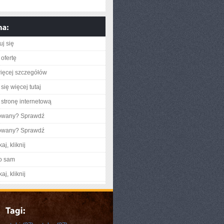
uj się
ofertę
ięcej szczegółów
się więcej tutaj
stronę internetową
gowany? Sprawdź
gowany? Sprawdź
aj, kliknij
o sam
aj, kliknij